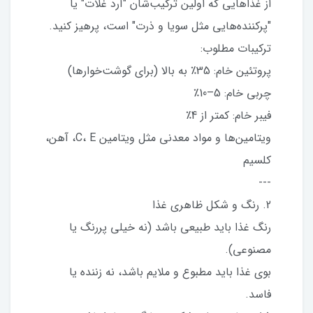
از غذاهایی که اولین ترکیب‌شان "آرد غلات" یا
"پرکننده‌هایی مثل سویا و ذرت" است، پرهیز کنید.
ترکیبات مطلوب:
پروتئین خام: 35٪ به بالا (برای گوشت‌خوارها)
چربی خام: 5–10٪
فیبر خام: کمتر از 4٪
ویتامین‌ها و مواد معدنی مثل ویتامین C، E، آهن،
کلسیم
---
2. رنگ و شکل ظاهری غذا
رنگ غذا باید طبیعی باشد (نه خیلی پررنگ یا
مصنوعی).
بوی غذا باید مطبوع و ملایم باشد، نه زننده یا
فاسد.