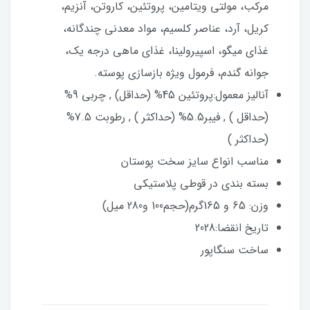
مرکب، مولتی ویتامین، پروتئین، کاروتن، آنزیم،
کریل، آرد، عناصر کلسیم، مواد معدنی چندگانه،
غذای میگو، اسپیرولینا، غذای ماهی درجه یک،
جوانه گندم، فرمول ویژه بازسازی پوسته.
آنالیز معمول:پروتئین 45% (حداقل) , چربی 9%
(حداقل ) , فیبر5.5% (حداکثر ) , رطوبت 7.5%
(حداکثر )
مناسب انواع سایز سخت پوستان
بسته بندی در قوطی پلاستیکی
وزن: 65 و 165گرم(حجم100 و280 میل)
تاریخ انقضا:2028
ساخت سنگاپور