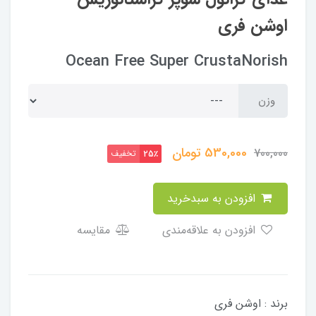
اوشن فری
Ocean Free Super CrustaNorish
وزن
530,000
تومان
700,000
تخفیف
25٪
افزودن به سبدخرید
افزودن به علاقه‌مندی
مقایسه
برند : اوشن فری