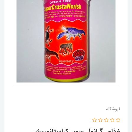
فروشگاه
غذای گرانول سوپر کراستانوریش