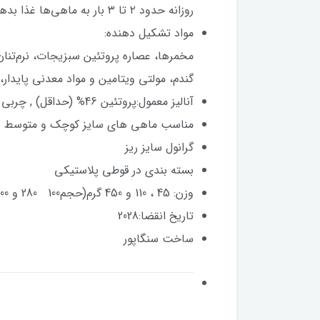
روزانه حدود ۲ تا ۳ بار به ماهی‌ها غذا بدهید، به اندازه‌ای که بتوانند غذا را در عرض ۳ تا ۵ دقیقه مصرف کنند.
مواد تشکیل دهنده:
مخمرها، عصاره پروتئین سبزیجات، نرم‌تنان
گندم، مولتی ویتامین و مواد معدنی پایدار،
آنالیز معمول:پروتئین 46% (حداقل) , چربی 7% (حداقل ) , فیبر4% (حداکثر ) , رطوبت 7% (حداکثر )
مناسب ماهی های سایز کوچک و متوسط
گرانول سایز ریز
بسته بندی در قوطی پلاستیکی
وزن: 45 ، 110 و 450 گرم(حجم100 280 و 1100 میل)
تاریخ انقضا:2028
ساخت س