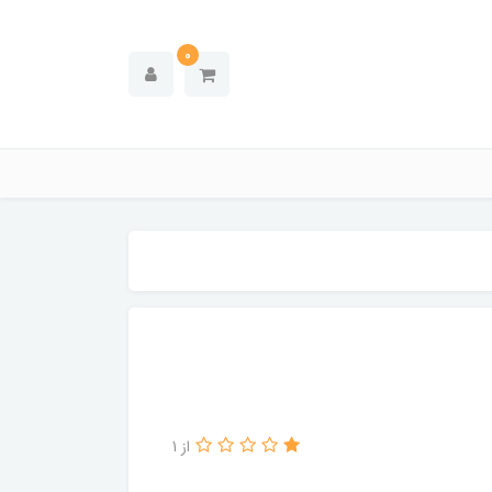
0
از 1