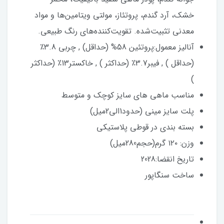
خشک، آرد گندم، پروتئاز، مولتی ویتامین‌ها و مواد
معدنی تثبیت‌شده. تقویت‌کننده‌های رنگ طبیعی.
آنالیز معمول:پروتئین 58% (حداقل) , چربی 3.8٪
(حداقل ) , فیبر3.7٪ (حداکثر ) , خاکستر13٪ (حداکثر
)
مناسب ماهی های سایز کوچک و متوسط
پلت سایز مینی (حدود1الی2میل)
بسته بندی در قوطی پلاستیکی
وزن: ۱۲۰ گرم(حجم280میل)
تاریخ انقضا:2028
ساخت سنگاپور