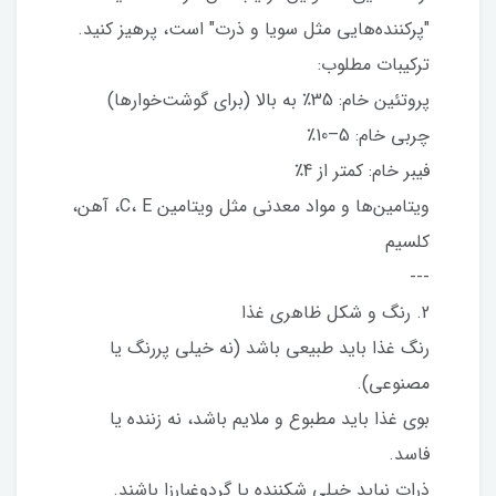
"پرکننده‌هایی مثل سویا و ذرت" است، پرهیز کنید.
ترکیبات مطلوب:
پروتئین خام: 35٪ به بالا (برای گوشت‌خوارها)
چربی خام: 5–10٪
فیبر خام: کمتر از 4٪
ویتامین‌ها و مواد معدنی مثل ویتامین C، E، آهن،
کلسیم
---
2. رنگ و شکل ظاهری غذا
رنگ غذا باید طبیعی باشد (نه خیلی پررنگ یا
مصنوعی).
بوی غذا باید مطبوع و ملایم باشد، نه زننده یا
فاسد.
ذرات نباید خیلی شکننده یا گردوغبارزا باشند.