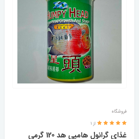
فروشگاه
از 1
غذای گرانول هامپی هد 120 گرمی