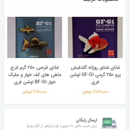
 شناور روزانه گلدفیش
غذای قرصی ۲۵۰ گرم لارج
پرو 250 گرمی GF-G1 اوشن
ماهی های کف خوار و جلبک
تروپیکا
فری
خوار BF-G1 اوشن فری
0,000
2,890,000 تومان
2,910,000 تومان
ارسال رایگان
برای خرید بالای ۲۰ میلیون تومان(بغیر از آکواریوم)