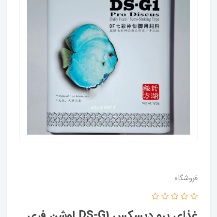
فروشگاه
غذای پرو دیسکس DS-G1 اوشن فری