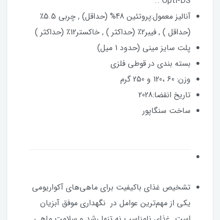
Opti-DS..
آنالیز معمول:پروتئین 48% (حداقل) , چربی 5.5٪
(حداقل ) , فیبر2٪ (حداکثر ) , خاکستر12٪ (حداکثر )
پلت سایز مینی (حدود 1 میل)
بسته بندی در قوطی فلزی
وزن: 60 ،120 و 250 گرم
تاریخ انقضا:2028
ساخت سنگاپور
تشخیص غذای باکیفیت برای ماهی‌های آکواریومی
یکی از مهم‌ترین عوامل در نگهداری موفق آبزیان
است. غذای نامناسب نه تنها رشد و سلامت ماهی