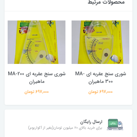
محصولات مرتبط
MA
شوری سنج عقربه ای MA-
شوری سنج عقربه ای MA-200
300 ماهیران
ماهیران
697,000 تومان
697,000 تومان
ارسال رایگان
برای خرید بالای ۲۰ میلیون تومان(بغیر از آکواریوم)