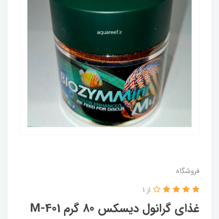
فروشگاه
از 1
غذای گرانول دیسکس 80 گرم M-401