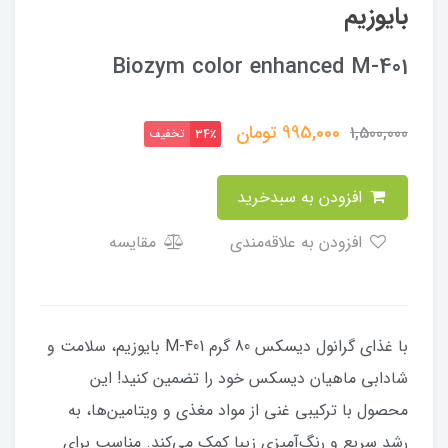
بایوزیم
Biozym color enhanced M-401
995,000
تومان
1,500,000
تخفیف
34٪
افزودن به سبدخرید
افزودن به علاقه‌مندی
مقایسه
با غذای گرانول دیسکس 80 گرم M-401 بایوزیم، سلامت و
شادابی ماهیان دیسکس خود را تضمین کنید! این
محصول با ترکیبی غنی از مواد مغذی و ویتامین‌ها، به
رشد سریع و رنگ‌آمیزی زیبا کمک می‌کند. مناسب برای