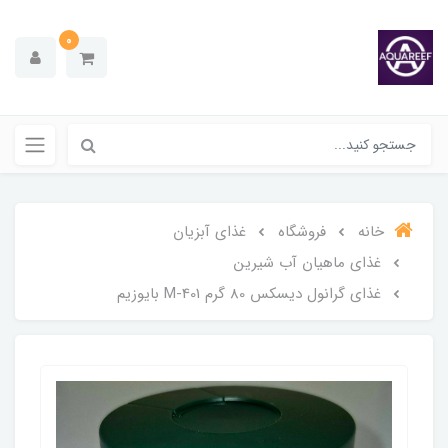
0
خانه
فروشگاه
غذای آبزیان
غذای ماهیان آب شیرین
غذای گرانول دیسکس 80 گرم M-401 بایوزیم