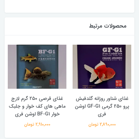
محصولات مرتبط
غذای شناور روزانه گلدفیش
غذای قرصی ۲۵۰ گرم لارج
پرو 250 گرمی GF-G1 اوشن
ماهی های کف خوار و جلبک
فری
خوار BF-G1 اوشن فری
2,890,000 تومان
2,910,000 تومان