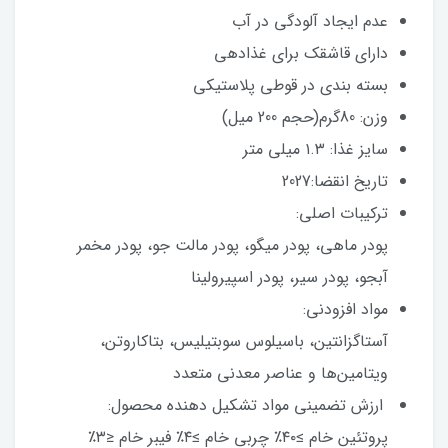
عدم ایجاد آلودگی در آب
دارای قاشقک برای غذادهی
بسته بندی در قوطی پلاستیکی
وزن: 80گرم(حجم 200 میل)
سایز غذا: ۱.۳ میلی متر
تاریخ انقضا:2027
ترکیبات اصلی:
پودر ماهی، پودر میگو، پودر مالت جو، پودر مخمر
آبجو، پودر سیر، پودر اسپیرولینا
مواد افزودنی:
آستاگزانتین، باسیلوس سوبتیلیس، بتاکاروتن،
ویتامین‌ها و عناصر معدنی متعدد
ارزش تضمینی مواد تشکیل دهنده محصول:
پروتئین خام ≥۴۰٪ چربی خام ≥۴٪ فیبر خام ≤۳٪