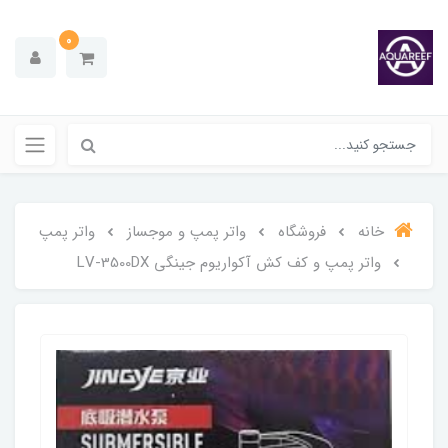
0
خانه
فروشگاه
واتر پمپ و موجساز
واتر پمپ
واتر پمپ و کف کش آکواریوم جینگی LV-3500DX