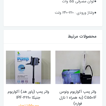
●توان مصرفی 55 وات
●ولتاژ ورودی : 220-240 ولت
محصولات مرتبط
واتر پمپ آکواریوم ونوس
واتر پمپ (پاور هد) آکواریوم
C5501F (به همراه 1 نازل
جنیکا IPF-4990
فواره)
1,550,000 تومان