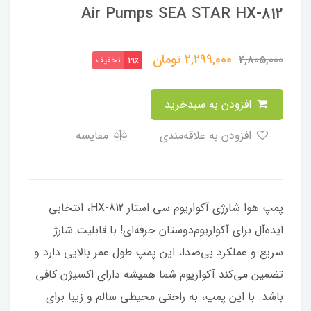
Air Pumps SEA STAR HX-812
2,299,000
تومان
2,805,000
تخفیف
19٪
افزودن به سبدخرید
افزودن به علاقه‌مندی
مقایسه
پمپ هوا شارژی آکواریوم سی استار HX-812، انتخابی
ایده‌آل برای آکواریوم‌دوستان حرفه‌ای! با قابلیت شارژ
سریع و عملکرد بی‌صدا، این پمپ طول عمر بالایی دارد و
تضمین می‌کند آکواریوم شما همیشه دارای اکسیژن کافی
باشد. با این پمپ، به راحتی محیطی سالم و زیبا برای