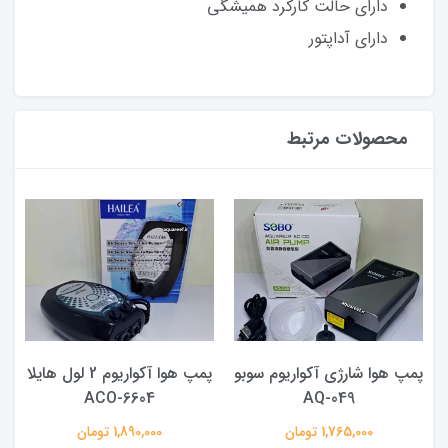
دارای حالت کارکرد همیشگی
دارای آداپتور
محصولات مرتبط
پمپ هوا شارژی آکواریوم سوبو
پمپ هوا آکواریوم 2 لول هایلا
ACO-6604
AQ-049
1,765,000 تومان
1,890,000 تومان