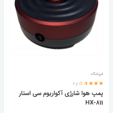
فروشگاه
از 2
پمپ هوا شارژی آکواریوم سی استار
HX-811