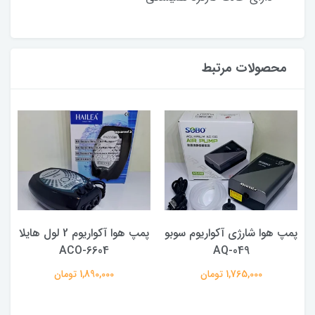
محصولات مرتبط
پمپ هوا شارژی آکواریوم سوبو
پمپ هوا آکواریوم 2 لول هایلا
ACO-6604
AQ-049
1,765,000 تومان
1,890,000 تومان