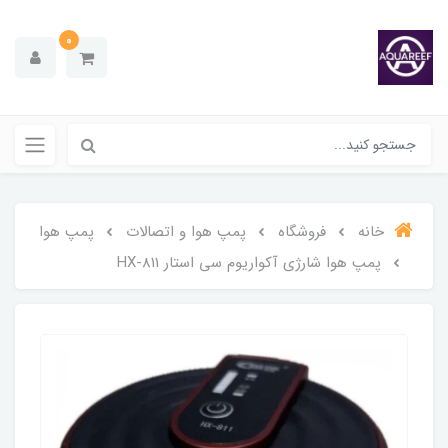
0
خانه
فروشگاه
پمپ هوا و اتصالات
پمپ هوا
پمپ هوا شارژی آکواریوم سی استار HX-811