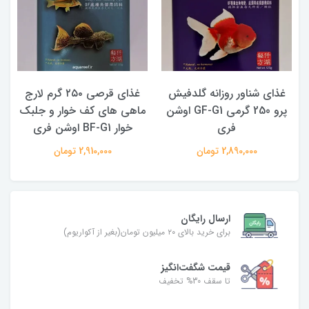
غذای شناور روزانه گلدفیش
غذای قرصی ۲۵۰ گرم لارج
پرو 250 گرمی GF-G1 اوشن
ماهی های کف خوار و جلبک
فری
خوار BF-G1 اوشن فری
2,890,000 تومان
2,910,000 تومان
ارسال رایگان
برای خرید بالای ۲۰ میلیون تومان(بغیر از آکواریوم)
قیمت شگفت‌انگیز
تا سقف 30% تخفیف