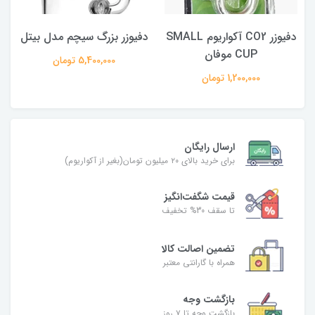
دفیوزر CO2 آکواریوم SMALL
دفیوزر بزرگ سیچم مدل بیتل
CUP موفان
5,400,000 تومان
1,200,000 تومان
ارسال رایگان
برای خرید بالای ۲۰ میلیون تومان(بغیر از آکواریوم)
قیمت شگفت‌انگیز
تا سقف 30% تخفیف
تضمین اصالت کالا
همراه با گارانتی معتبر
بازگشت وجه
بازگشت وجه تا ۷ روز