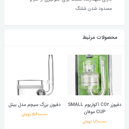
مسدود شدن شلنگ
محصولات مرتبط
دفیوزر CO2 آکواریوم SMALL
دفیوزر بزرگ سیچم مدل بیتل
CUP موفان
5,400,000 تومان
1,200,000 تومان