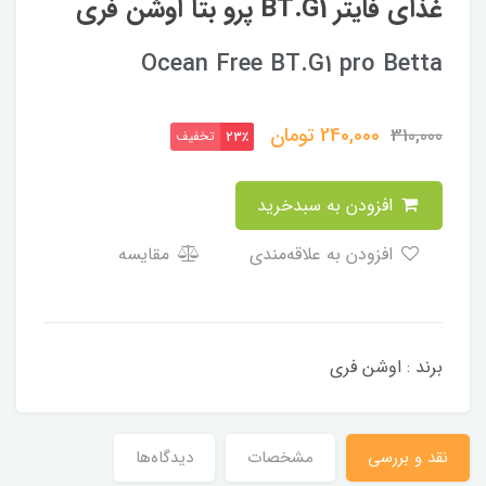
غذای فایتر BT.G1 پرو بتا اوشن فری
Ocean Free BT.G1 pro Betta
240,000
تومان
310,000
تخفیف
23٪
افزودن به سبدخرید
افزودن به علاقه‌مندی
مقایسه
برند : اوشن فری
نقد و بررسی
مشخصات
دیدگاه‌ها