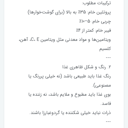
ترکیبات مطلوب:
پروتئین خام: 35٪ به بالا (برای گوشت‌خوارها)
چربی خام: 5–10٪
فیبر خام: کمتر از 4٪
ویتامین‌ها و مواد معدنی مثل ویتامین C، E، آهن،
کلسیم
---
2. رنگ و شکل ظاهری غذا
رنگ غذا باید طبیعی باشد (نه خیلی پررنگ یا
مصنوعی).
بوی غذا باید مطبوع و ملایم باشد، نه زننده یا
فاسد.
ذرات نباید خیلی شکننده یا گردوغبارزا باشند.
---