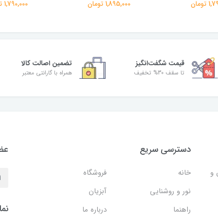
 تومان
1,895,000 تومان
1,790,000 تومان
قیمت شگفت‌انگیز
تضمین اصالت کالا
تا سقف 30% تخفیف
همراه با گارانتی معتبر
دسترسی سریع
عضو
 و
خانه
فروشگاه
نور و روشنایی
آبزیان
نما
راهنما
درباره ما