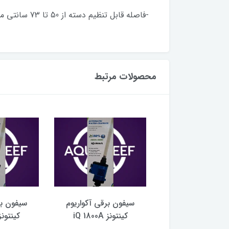
-فاصله قابل تنظیم دسته از 50 تا 73 سانتی متر
محصولات مرتبط
ن برقی آکواریوم
سیفون برقی آکواریوم
سیفون بر
ونز iQ 1600A
کینتونز iQ 1800A
کینتونز  1600A