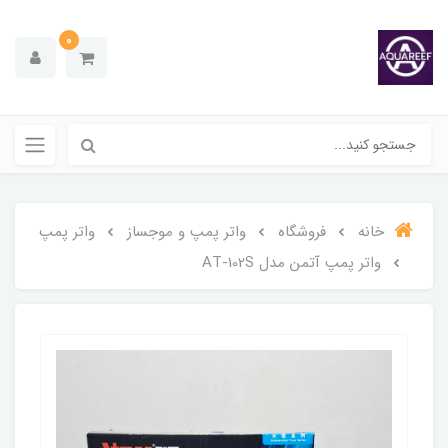
0
خانه
فروشگاه
واتر پمپ و موجساز
واتر پمپ
واتر پمپ آتمن مدل AT-102S