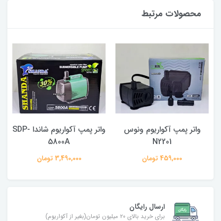
محصولات مرتبط
واتر پمپ آکواریوم ونوس
واتر پمپ آکواریوم شاندا SDP-
5800A
N2201
459,000 تومان
3,490,000 تومان
ارسال رایگان
برای خرید بالای ۲۰ میلیون تومان(بغیر از آکواریوم)