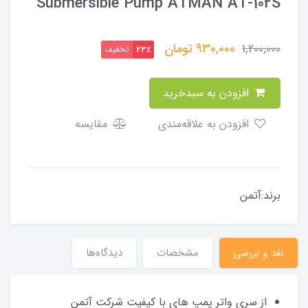
Submersible Pump ATMAN AT-102S
930,000
تومان
1,200,000
تخفیف
23٪
افزودن به سبدخرید
افزودن به علاقه‌مندی
مقایسه
برند:آتمن
نقد و بررسی
مشخصات
دیدگاه‌ها
از سری واتر پمپ های با کیفیت شرکت آتمن