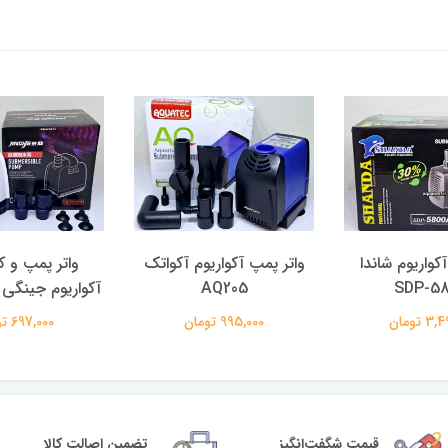
کواریوم شاندا
واتر پمپ آکواریوم آکواتک
واتر پمپ و
SDP-58
AQ205
آکواریوم جینگی LV-500DX
 تومان
995,000 تومان
697,000 تومان
قیمت شگفت‌انگیز
تضمین اصالت کالا