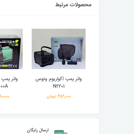
محصولات مرتبط
مپ آکواریوم ونوس
واتر پمپ آکواریوم ونوس
واتر پمپ آ
00A
N2201
N2202
797,000 تومان
459,000 تومان
3,490,000
ارسال رایگان