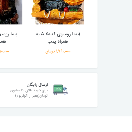
آبنما رومیزی کدA 43 به
آبنما رومیزی کدA 50 به
همراه پمپ
همراه پمپ
همر
2,490,00 تومان
1,790,000 تومان
2,490,000
ارسال رایگان
برای خرید بالای ۲۰ میلیون
تومان(بغیر از آکواریوم)