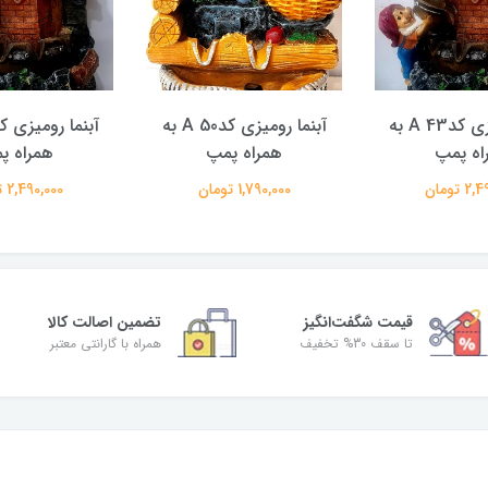
آبنما رومیزی کدA 43 به
آبنما رومیزی کدA 50 به
اه پمپ
همراه پمپ
همراه پ
 تومان
1,790,000 تومان
2,490,000 تومان
قیمت شگفت‌انگیز
تضمین اصالت کالا
تا سقف 30% تخفیف
همراه با گارانتی معتبر