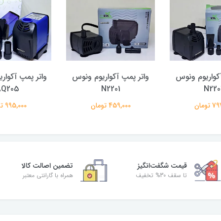
کواریوم ونوس
واتر پمپ آکواریوم ونوس
واتر پمپ آکواری
Q205
N2201
N220
تومان
459,000 تومان
995,000 تومان
قیمت شگفت‌انگیز
تضمین اصالت کالا
تا سقف 30% تخفیف
همراه با گارانتی معتبر