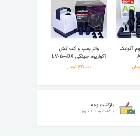
وم آکواتک
واتر پمپ و کف کش
واتر پمپ کنترل دار آک
A
آکواریوم جینگی LV-500DX
جنیکا AH-16000
697,000 تومان
22,900,000 تومان
بازگشت وجه
بازگشت وجه تا ۷ روز