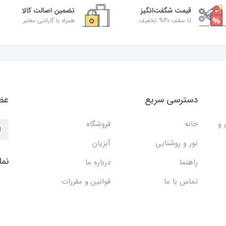
قیمت شگفت‌انگیز
تضمین اصالت کالا
تا سقف 30% تخفیف
همراه با گارانتی معتبر
دسترسی سریع
عضو
 و
خانه
فروشگاه
نور و روشنایی
آبزیان
نما
راهنما
درباره ما
تماس با ما
قوانین و مقررات