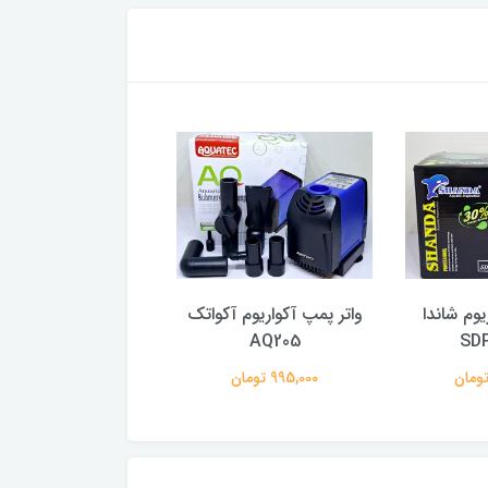
یوم شاندا
واتر پمپ آکواریوم آکواتک
واتر پمپ و کف 
SD
AQ205
آکواریوم جینگی LV-500DX
995,000 تومان
697,000 تومان