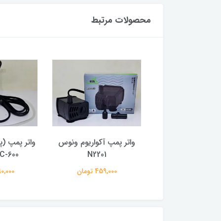
محصولات مرتبط
مپ آکواریوم ونوس
واتر پمپ آکواریوم ونوس
واتر پمپ (پ
N2202
N2201
MC-600ماهی
797,000 تومان
459,000 تومان
1,390,000