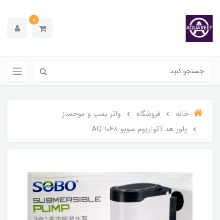
0
خانه
فروشگاه
واتر پمپ و موجساز
پاور هد آکواریوم سوبو AQ-1048