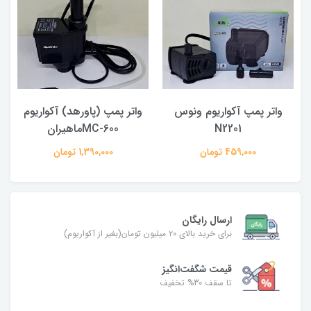
واتر پمپ آکواریوم ونوس
واتر پمپ (پاورهد) آکواریوم
N2201
MC-600ماهیران
459,000 تومان
1,390,000 تومان
ارسال رایگان
برای خرید بالای ۲۰ میلیون تومان(بغیر از آکواریوم)
قیمت شگفت‌انگیز
تا سقف 30% تخفیف