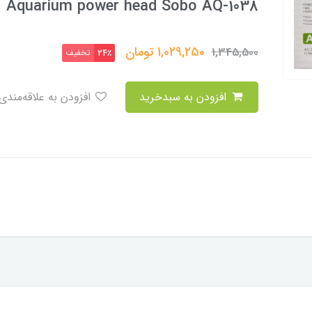
Aquarium power head Sobo AQ-1038
1,029,250
تومان
1,345,500
تخفیف
24٪
افزودن به سبدخرید
افزودن به علاقه‌مندی