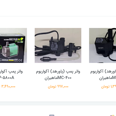
اورهد) آکواریوم
واتر پمپ (پاورهد) آکواریوم
واتر پمپ آکوار
ران
MC-400ماهیران
P-5800A
 تومان
997,000 تومان
3,490,000 تومان