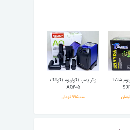
یوم شاندا
واتر پمپ آکواریوم آکواتک
واتر پمپ و کف 
SD
AQ205
آکواریوم جینگی LV-500DX
995,000 تومان
697,000 تومان