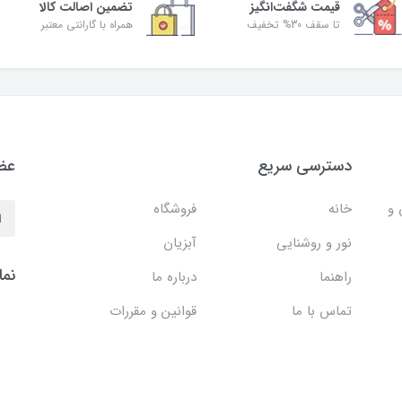
قیمت شگفت‌انگیز
تضمین اصالت کالا
تا سقف 30% تخفیف
همراه با گارانتی معتبر
دسترسی سریع
عضو
 و
خانه
فروشگاه
نور و روشنایی
آبزیان
نما
راهنما
درباره ما
تماس با ما
قوانین و مقررات