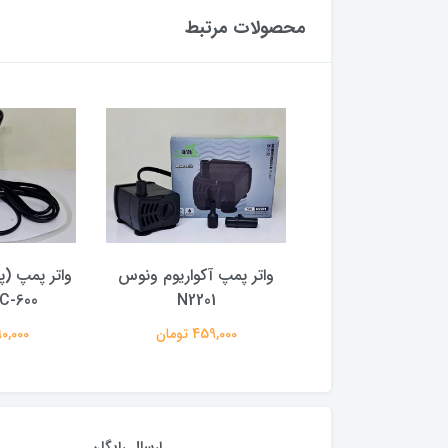
محصولات مرتبط
مپ آکواریوم ونوس
واتر پمپ آکواریوم ونوس
واتر پمپ (پ
N2202
N2201
MC-600ماهی
797,000 تومان
459,000 تومان
1,390,000
ارسال رایگان