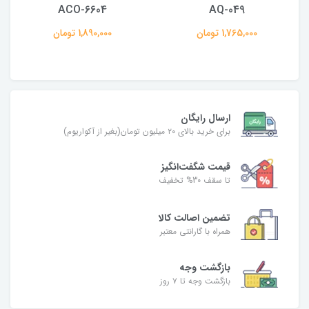
ACO-6604
AQ-049
1,765,000 تومان
1,890,000 تومان
ارسال رایگان
برای خرید بالای ۲۰ میلیون تومان(بغیر از آکواریوم)
قیمت شگفت‌انگیز
تا سقف 30% تخفیف
تضمین اصالت کالا
همراه با گارانتی معتبر
بازگشت وجه
بازگشت وجه تا ۷ روز