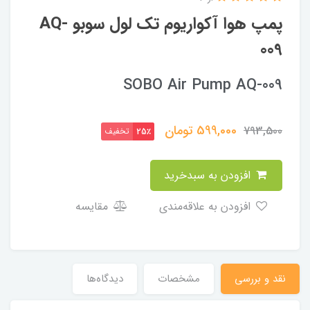
پمپ هوا آکواریوم تک لول سوبو AQ-
009
SOBO Air Pump AQ-009
599,000
تومان
793,500
تخفیف
25٪
افزودن به سبدخرید
افزودن به علاقه‌مندی
مقایسه
نقد و بررسی
مشخصات
دیدگاه‌ها