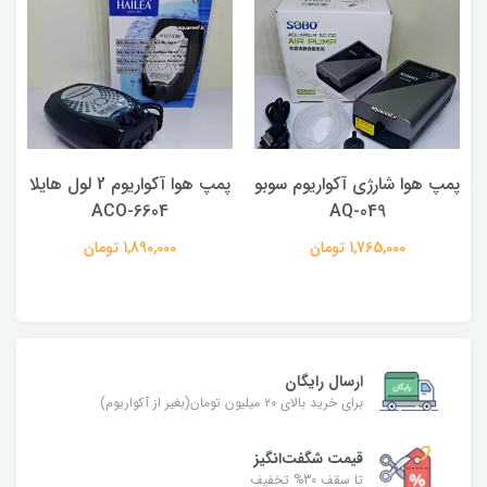
پمپ هوا شارژی آکواریوم سوبو
پمپ هوا آکواریوم 2 لول هایلا
ACO-6604
AQ-049
1,765,000 تومان
1,890,000 تومان
ارسال رایگان
برای خرید بالای ۲۰ میلیون تومان(بغیر از آکواریوم)
قیمت شگفت‌انگیز
تا سقف 30% تخفیف