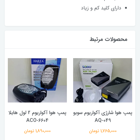
دارای کلید کم و زیاد
محصولات مرتبط
پمپ هوا شارژی آکواریوم سوبو
پمپ هوا آکواریوم 2 لول هایلا
ACO-6604
AQ-049
1,765,000 تومان
1,890,000 تومان