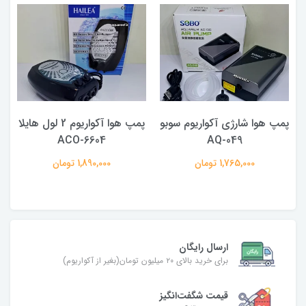
پمپ هوا شارژی آکواریوم سوبو
پمپ هوا آکواریوم 2 لول هایلا
ACO-6604
AQ-049
1,765,000 تومان
1,890,000 تومان
ارسال رایگان
برای خرید بالای ۲۰ میلیون تومان(بغیر از آکواریوم)
قیمت شگفت‌انگیز