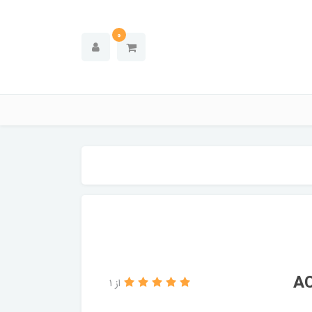
0
از 1