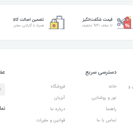
قیمت شگفت‌انگیز
تضمین اصالت کالا
تا سقف 30% تخفیف
همراه با گارانتی معتبر
دسترسی سریع
عضو
 و
خانه
فروشگاه
نور و روشنایی
آبزیان
نما
راهنما
درباره ما
تماس با ما
قوانین و مقررات