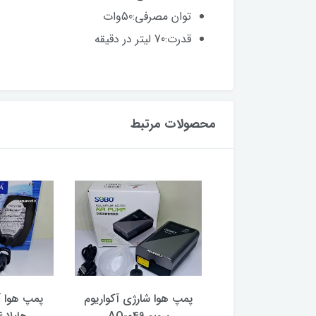
توان مصرفی:50وات
قدرت:70 لیتر در دقیقه
محصولات مرتبط
پمپ هوا 2 لول آکواریوم سی
پمپ هوا شارژی آکواریوم