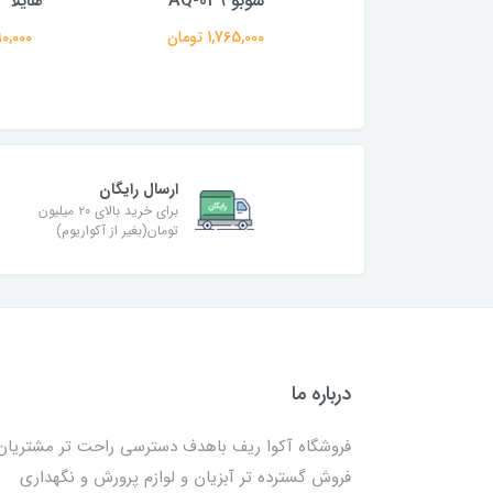
مدل HX-106A
سوبو AQ-049
هایلا ACO-6604
695,000 تومان
1,765,000 تومان
1,890,000
ارسال رایگان
برای خرید بالای ۲۰ میلیون
تومان(بغیر از آکواریوم)
درباره ما
فروشگاه آکوا ریف باهدف دسترسی راحت تر مشتریان
فروش گسترده تر آبزیان و لوازم پرورش و نگهداری