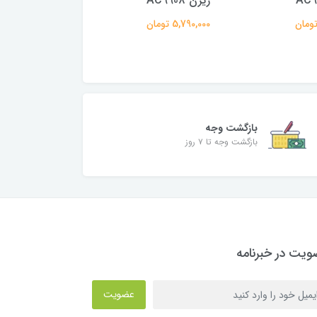
ریزن AC9908
HP-16000
5,790,000 تومان
18,900,000 تومان
بازگشت وجه
بازگشت وجه تا ۷ روز
یت در خبرنامه
عضویت