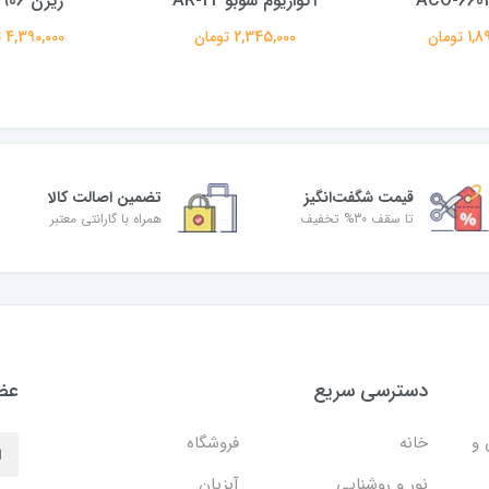
آکواریوم سوبو AR-22
ریزن AC9906
 تومان
2,345,000 تومان
4,390,000 تومان
قیمت شگفت‌انگیز
تضمین اصالت کالا
تا سقف 30% تخفیف
همراه با گارانتی معتبر
دسترسی سریع
عضو
 و
خانه
فروشگاه
نور و روشنایی
آبزیان