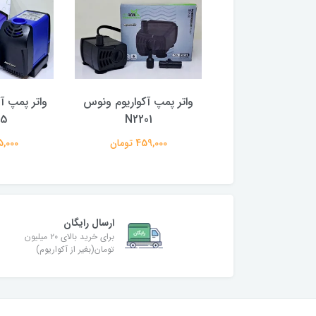
مپ آکواریوم ونوس
واتر پمپ آکواریوم ونوس
واتر پمپ آ
05
N2201
N2202
797,000 تومان
459,000 تومان
995,000 
ارسال رایگان
برای خرید بالای ۲۰ میلیون
تومان(بغیر از آکواریوم)