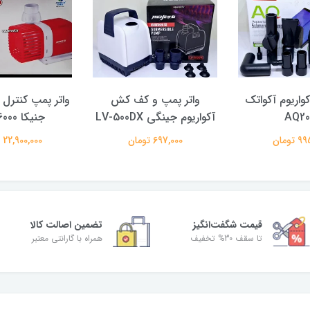
کواریوم آکواتک
واتر پمپ و کف کش
واتر پمپ کنترل د
AQ2
آکواریوم جینگی LV-500DX
جنیکا AH-16000
تومان
697,000 تومان
22,900,000 تومان
قیمت شگفت‌انگیز
تضمین اصالت کالا
تا سقف 30% تخفیف
همراه با گارانتی معتبر