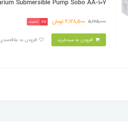
rium Submersible Pump Sobo AA-107
4,128,500
تومان
5,175,000
تخفیف
21٪
افزودن به سبدخرید
افزودن به علاقه‌مندی