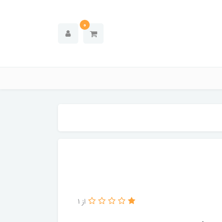
0
از 1