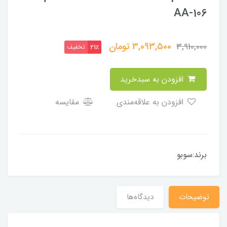
AA-106
3,093,500
تومان
3,910,000
تخفیف
21٪
افزودن به سبدخرید
افزودن به علاقه‌مندی
مقایسه
برند:سوبو
توضیحات
دیدگاه‌ها