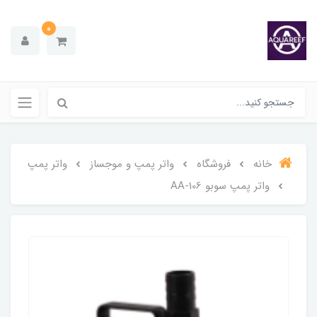
0
خانه
فروشگاه
واتر پمپ و موجساز
واتر پمپ
واتر پمپ سوبو AA-106