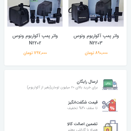
واتر پمپ آکواریوم ونوس
واتر پمپ آکواریوم ونوس
N2202
N2203
890,000 تومان
797,000 تومان
ارسال رایگان
برای خرید بالای ۲۰ میلیون تومان(بغیر از آکواریوم)
قیمت شگفت‌انگیز
تا سقف 30% تخفیف
تضمین اصالت کالا
همراه با گارانتی معتبر