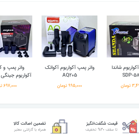
کواریوم شاندا
واتر پمپ آکواریوم آکواتک
واتر پمپ و
SDP-58
AQ205
آکواریوم جینگی LV-500DX
 تومان
995,000 تومان
697,000 تومان
قیمت شگفت‌انگیز
تضمین اصالت کالا
تا سقف 30% تخفیف
همراه با گارانتی معتبر