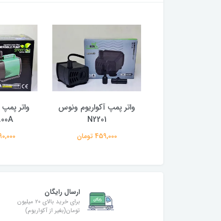
مپ آکواریوم ونوس
واتر پمپ آکواریوم ونوس
واتر پمپ آ
00A
N2201
N2202
797,000 تومان
459,000 تومان
3,490,000
ارسال رایگان
برای خرید بالای ۲۰ میلیون
تومان(بغیر از آکواریوم)