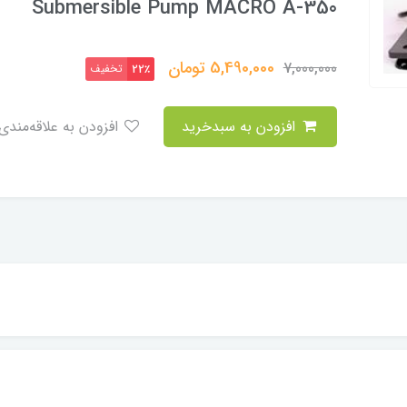
Submersible Pump MACRO A-350
5,490,000
تومان
7,000,000
تخفیف
22٪
افزودن به سبدخرید
افزودن به علاقه‌مندی