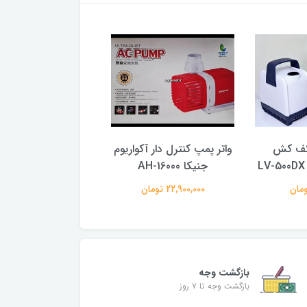
 کف کش
واتر پمپ کنترل دار آکواریوم
واتر پمپ کنترل دار آک
جنیکا AH-16000
جنیکا AH-12000
22,900,000 تومان
20,900,000 تومان
بازگشت وجه
بازگشت وجه تا ۷ روز