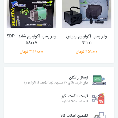
واتر پمپ آکواریوم ونوس
واتر پمپ آکواریوم شاندا SDP-
5800A
N2201
459,000 تومان
3,490,000 تومان
ارسال رایگان
برای خرید بالای ۲۰ میلیون تومان(بغیر از آکواریوم)
قیمت شگفت‌انگیز
تا سقف 30% تخفیف
تضمین اصالت کالا